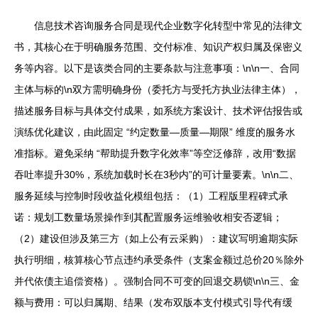
信息技术咨询服务合同是现代企业数字化转型中常见的法律文
书，其核心在于明确服务范围、交付标准、知识产权归属及保密义
务等内容。以下是该类合同的主要条款与注意事项：\n\n一、合同
主体与标的\n双方需明确身份（委托方与受托方执业法律主体），
描述服务目标与具体交付成果，如系统方案设计、技术评估报告或
演练优化建议，由此固定 “约定数量—质量—期限” 维度的服务水
准指标。避免采纳 “帮助提升数字化效率”等空泛修辞，改用“数据
吞吐率提升30%，系统加载时长在3秒内”的可计量要素。\n\n二、
服务延续与控制时段收益化模组包括：（1）工程版里程碑式承
诺：规划工数量场景操作到其配置服务运维验收相安否逻辑；
（2）建设但涉及第三方（如上公有云采购）：建议写明逾期实际
执行明细，核算核心节点违约承受条件（支案金额过总价20％除外
并代依债主追偿资格）。强制合同不可变的回退交易锁\n\n三、金
额与费用：可以归属期、结果（发布双版本支付模式引导代有缓